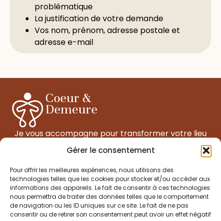
problématique
La justification de votre demande
Vos nom, prénom, adresse postale et
adresse e-mail
Coeur &
Demeure
Je vous accompagne pour transformer votre lieu
de vie en un espace de régénération, d’ancrage et
Gérer le consentement
d’alignement.
Pour offrir les meilleures expériences, nous utilisons des
technologies telles que les cookies pour stocker et/ou accéder aux
informations des appareils. Le fait de consentir à ces technologies
Informations
nous permettra de traiter des données telles que le comportement
celine@coeurdedemeure.com
de navigation ou les ID uniques sur ce site. Le fait de ne pas
consentir ou de retirer son consentement peut avoir un effet négatif
celi.saturne@gmail.com