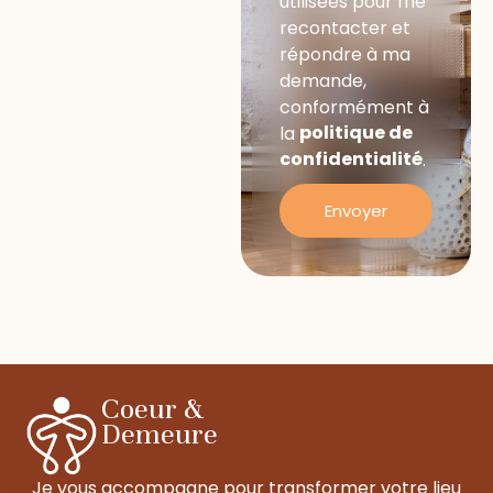
utilisées pour me
recontacter et
répondre à ma
demande,
conformément à
la
politique de
confidentialité
.
Envoyer
Coeur &
Demeure
Je vous accompagne pour transformer votre lieu