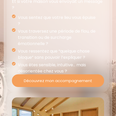
Et si votre maison vous envoyait un message
?
Vous sentez que votre lieu vous épuise
?
Vous traversez une période de flou, de
transition ou de surcharge
émotionnelle ?
Vous ressentez que “quelque chose
bloque” sans pouvoir l’expliquer ?
Vous êtes sensible, intuitive… mais
désorientée chez vous ?
Découvrez mon accompagnement