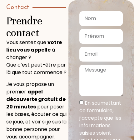
Contact
Prendre
contact
Vous sentez que
votre
lieu vous appelle
à
changer ?
Que c’est peut-être par
là que tout commence ?
Je vous propose un
premier
appel
découverte gratuit de
En soumettant
20 minutes
pour poser
ce formulaire,
les bases, écouter ce qui
j’accepte que les
se joue, et voir si je suis la
informations
bonne personne pour
saisies soient
vous accompagner.