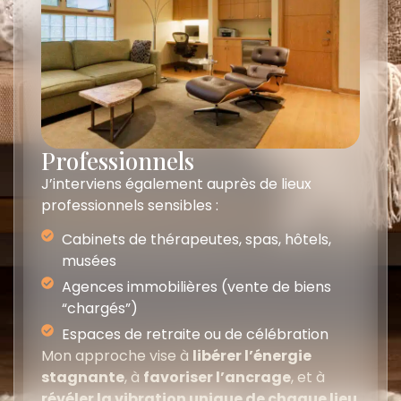
Professionnels
J’interviens également auprès de lieux
professionnels sensibles :
Cabinets de thérapeutes, spas, hôtels,
musées
Agences immobilières (vente de biens
“chargés”)
Espaces de retraite ou de célébration
Mon approche vise à
libérer l’énergie
stagnante
, à
favoriser l’ancrage
, et à
révéler la vibration unique de chaque lieu
.