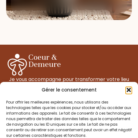
Coeur &
Demeure
Je vous accompagne pour transformer votre lieu
de vie en un espace de régénération, d’ancrage et
Gérer le consentement
d’alignement.
Pour offrir les meilleures expériences, nous utilisons des
technologies telles que les cookies pour stocker et/ou accéder aux
informations des appareils. Le fait de consentir à ces technologies
Informations
nous permettra de traiter des données telles que le comportement
celine@coeurdedemeure.com
de navigation ou les ID uniques sur ce site. Le fait de ne pas
consentir ou de retirer son consentement peut avoir un effet négatif
celi.saturne@gmail.com
sur certaines caractéristiques et fonctions.