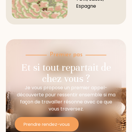
Espagne
Premier pas
Et si tout repartait de
chez vous ?
Je vous propose un premier appel-
découverte pour ressentir ensemble si ma
façon de travailler résonne avec ce que
vous traversez.
Prendre rendez-vous